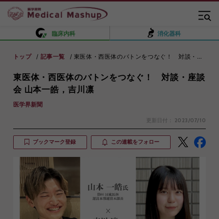
臨床内科
消化器科
トップ
記事一覧
東医体・西医体のバトンをつなぐ！ 対談・座談会 山本一皓，吉川凛
東医体・西医体のバトンをつなぐ！ 対談・座談
会 山本一皓，吉川凛
医学界新聞
更新日付：
2023/07/10
ブックマーク登録
この連載をフォロー