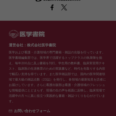
運営会社：株式会社医学書院
医学および看護・介護領域の専門書籍・雑誌の出版を行っています。
医学書籍編集部では、医学界で活躍するトップクラスの執筆陣を揃
え、毎年200点に及ぶ書籍を刊行。学生用の教科書、臨床実習用テキ
スト、臨床医の生涯教育のための実践書など、時代を先取りする内容
で幅広い支持を得ています。また医学雑誌部では、国内の医学関連領
域で最大級の雑誌点数（23誌）を発行し、各領域の最新知見を読者に
お届けしています。さらに看護出版部は看護・介護領域のフレッシュ
な情報提供にとどまらず、現場の生の声を紙面に反映し、臨床現場で
活躍中の方々に真に役立つ実践的な書籍・雑誌づくりを心がけていま
す。
お問い合わせフォーム