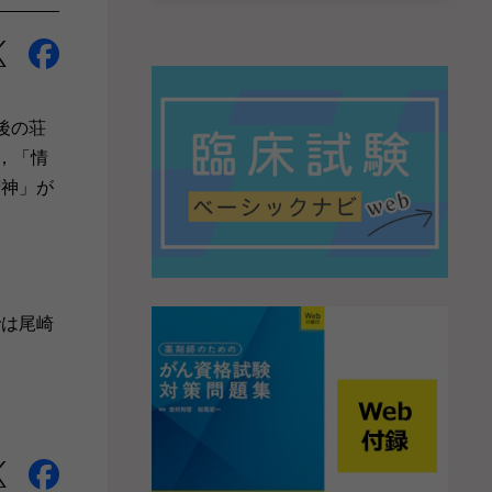
後の荘
，「情
精神」が
』
では尾崎