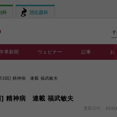
内科
消化器科
学界新聞
ウェビナー
記事
お
3回] 精神病 連載 福武敏夫
] 精神病 連載 福武敏夫
更新日付：
2023