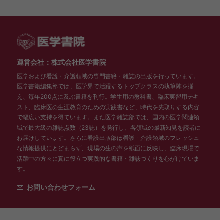
運営会社：株式会社医学書院
医学および看護・介護領域の専門書籍・雑誌の出版を行っています。
医学書籍編集部では、医学界で活躍するトップクラスの執筆陣を揃
え、毎年200点に及ぶ書籍を刊行。学生用の教科書、臨床実習用テキ
スト、臨床医の生涯教育のための実践書など、時代を先取りする内容
で幅広い支持を得ています。また医学雑誌部では、国内の医学関連領
域で最大級の雑誌点数（23誌）を発行し、各領域の最新知見を読者に
お届けしています。さらに看護出版部は看護・介護領域のフレッシュ
な情報提供にとどまらず、現場の生の声を紙面に反映し、臨床現場で
活躍中の方々に真に役立つ実践的な書籍・雑誌づくりを心がけていま
す。
お問い合わせフォーム