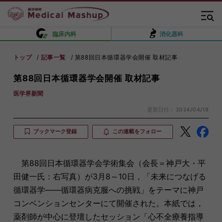
臨床内科
消化器科
トップ
記事一覧
第88回日本循環器学会開催 取材記事
第88回日本循環器学会開催 取材記事
医学界新聞
更新日付：
2024/04/18
ブックマーク登録
この連載をフォロー
第88回日本循環器学会学術集会（会長＝神戸大・平
田健一氏：右写真）が3月8～10日，「未来につなげる
循環器学――循環器病克服への挑戦」をテーマに神戸
コンベンションセンターにて開催された。本紙では，
薬剤師が中心に登壇したセッション「心不全療養指導