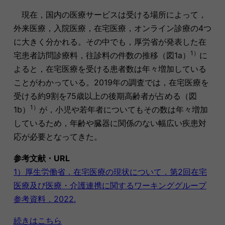
現在，国内の医療サービスは受ける場所によって，
外来医療，入院医療，在宅医療，オンライン診療の4つ
に大きく分かれる。その中でも，厚労省が発表した在
1）
宅患者訪問診療料，往診料の件数の推移（図1a）
に
よると，在宅医療を受ける患者数は年々増加している
ことがわかっている。2019年の調査では，在宅医療を
受ける約9割を75歳以上の後期高齢者が占める（図
1）
1b）
が，小児や若年者についてもその数は年々増加
しているため，年齢や臓器に関係のない幅広い疾患対
応が必要となってきた。
参考文献・URL
1）厚生労働省．在宅医療の現状について．第2回在宅
医療及び医療・介護連携に関するワーキンググループ
参考資料．2022.
続きはこちら