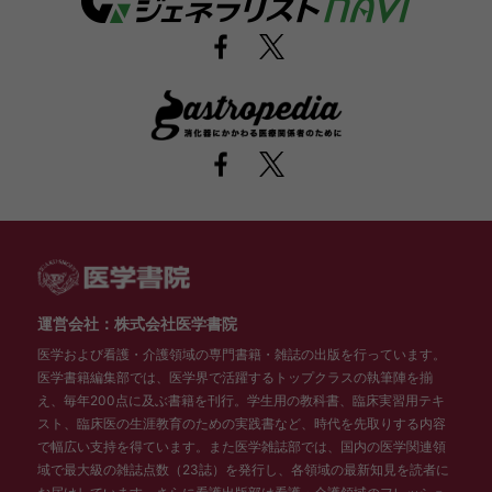
運営会社：株式会社医学書院
医学および看護・介護領域の専門書籍・雑誌の出版を行っています。
医学書籍編集部では、医学界で活躍するトップクラスの執筆陣を揃
え、毎年200点に及ぶ書籍を刊行。学生用の教科書、臨床実習用テキ
スト、臨床医の生涯教育のための実践書など、時代を先取りする内容
で幅広い支持を得ています。また医学雑誌部では、国内の医学関連領
域で最大級の雑誌点数（23誌）を発行し、各領域の最新知見を読者に