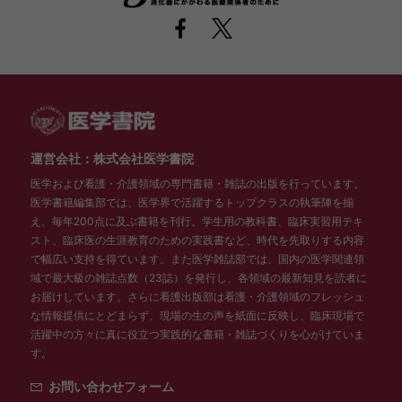
運営会社：株式会社医学書院
医学および看護・介護領域の専門書籍・雑誌の出版を行っています。
医学書籍編集部では、医学界で活躍するトップクラスの執筆陣を揃
え、毎年200点に及ぶ書籍を刊行。学生用の教科書、臨床実習用テキ
スト、臨床医の生涯教育のための実践書など、時代を先取りする内容
で幅広い支持を得ています。また医学雑誌部では、国内の医学関連領
域で最大級の雑誌点数（23誌）を発行し、各領域の最新知見を読者に
お届けしています。さらに看護出版部は看護・介護領域のフレッシュ
な情報提供にとどまらず、現場の生の声を紙面に反映し、臨床現場で
活躍中の方々に真に役立つ実践的な書籍・雑誌づくりを心がけていま
す。
お問い合わせフォーム