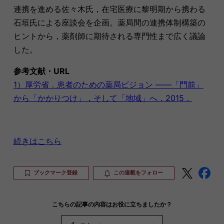
連携を進める佐々木氏，在宅医療に黎明期から携わる
石垣氏による座談会を企画。薬局間の連携体制構築の
ヒントから，薬剤師に期待される専門性まで広く議論
した。
参考文献・URL
1）厚労省．患者のための薬局ビジョン ――「門前」
から「かかりつけ」，そして「地域」へ．2015．
続きはこちら
ブックマーク登録
この連載をフォロー
こちらの記事の内容はお役に立ちましたか？