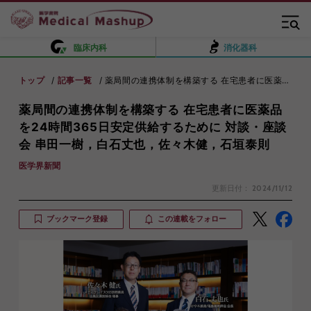
臨床内科
消化器科
トップ
記事一覧
薬局間の連携体制を構築する 在宅患者に医薬品を24時間365日安定供給するために 対談・座談会 串田一樹，白石丈也，佐々木健，石垣泰則
薬局間の連携体制を構築する 在宅患者に医薬品
を24時間365日安定供給するために 対談・座談
会 串田一樹，白石丈也，佐々木健，石垣泰則
医学界新聞
更新日付：
2024/11/12
ブックマーク登録
この連載をフォロー