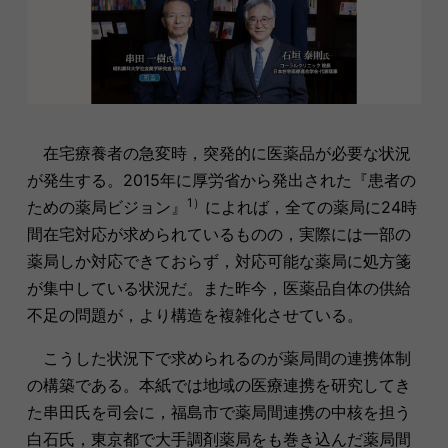
在宅療養者の急変時，突発的に医薬品が必要な状況
が発生する。2015年に厚労省から発出された『患者の
1）
ための薬局ビジョン』
によれば，全ての薬局に24時
間在宅対応が求められているものの，実際には一部の
薬局しか対応できておらず，対応可能な薬局に処方箋
が集中している状況だ。また昨今，医薬品自体の供給
不足の問題が，より構造を複雑化させている。
こうした状況下で求められるのが薬局間の連携体制
の構築である。本紙では地域の医療連携を研究してき
た串田氏を司会に，福島市で薬局間連携の中核を担う
白石氏，東京都で大手調剤薬局をも巻き込んだ薬局間