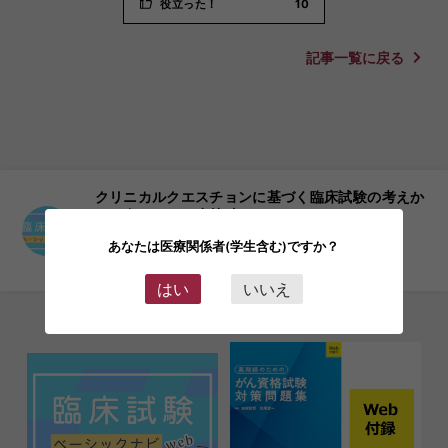
役立った！
10
記事一覧に戻る
クリニカルクエスチョンに基づく臨床試験の考えか
た・進めかた 小林 真一
「目次」はこちら
あなたは医療関係者(学生含む)ですか？
臨床試験ベーシックナビ Web
はい
いいえ