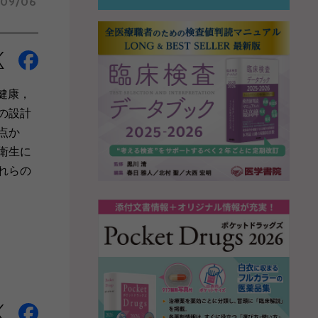
/09/06
健康，
の設計
点か
衛生に
れらの