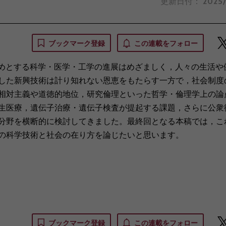
更新日付：
2025
ブックマーク登録
この連載をフォロー
めとする科学・医学・工学の進展はめざましく，人々の生活や
した新興技術は計り知れない恩恵をもたらす一方で，社会制度
相対主義や道徳的地位，研究倫理といった哲学・倫理学上の論
生医療，遺伝子治療・遺伝子検査が提起する課題，さらに公衆
分野を横断的に検討してきました。最終回となる本稿では，こ
の科学技術と社会の在り方を論じたいと思います。
ブックマーク登録
この連載をフォロー