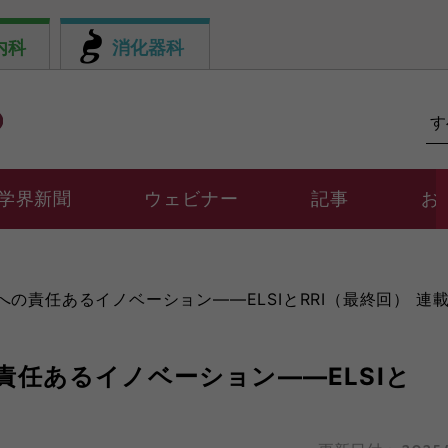
内科
消化器科
学界新聞
ウェビナー
記事
お
への責任あるイノベーション――ELSIとRRI（最終回） 連載 澤
の責任あるイノベーション――ELSIと