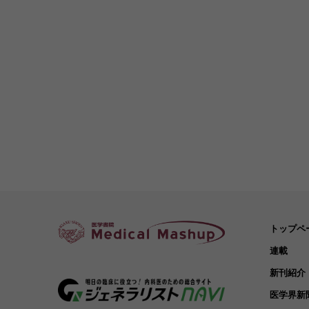
トップペ
連載
新刊紹介
医学界新