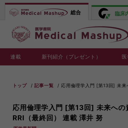
総合
臨床
連載
新刊紹介（プレゼント）
医
トップ
記事一覧
応用倫理学入門 [第13回] 未来
応用倫理学入門 [第13回] 未来へ
RRI（最終回） 連載 澤井 努