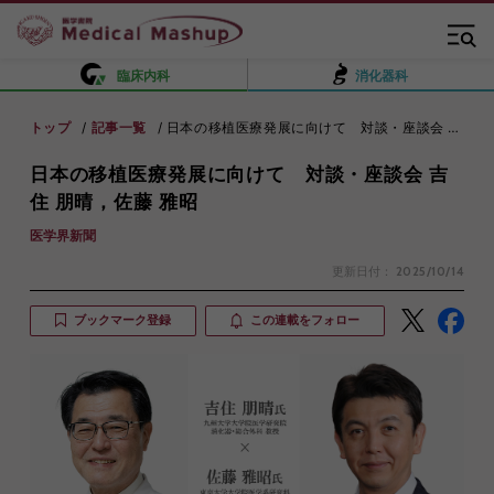
臨床内科
消化器科
トップ
記事一覧
日本の移植医療発展に向けて 対談・座談会 吉住 朋晴，佐藤 雅昭
日本の移植医療発展に向けて 対談・座談会 吉
住 朋晴，佐藤 雅昭
医学界新聞
更新日付：
2025/10/14
ブックマーク登録
この連載をフォロー