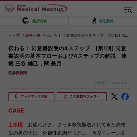
臨床内科
消化器科
トップ
記事一覧
伝わる！ 同意書説明の4ステップ [第1回] 同意書説明の基本フローおよび4ステップの解説 連載 三谷 雄己，関 美月
伝わる！ 同意書説明の4ステップ [第1回] 同意
書説明の基本フローおよび4ステップの解説 連
載 三谷 雄己，関 美月
医学界新聞
更新日付：
2025/11/11
ブックマーク登録
この連載をフォロー
CASE
上級医
お疲れさま。さっき救急搬送されてきた高校
生の男の子は，外傷性気胸だったよ。胸腔ドレーンを