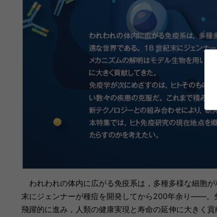
われわれの体内に広がる免疫系は，多種多様な細胞が相
末にジェンナーが種痘を開発してから200年余り――
飛躍的に進み，人類の健康実現と寿命の延伸に大きく貢