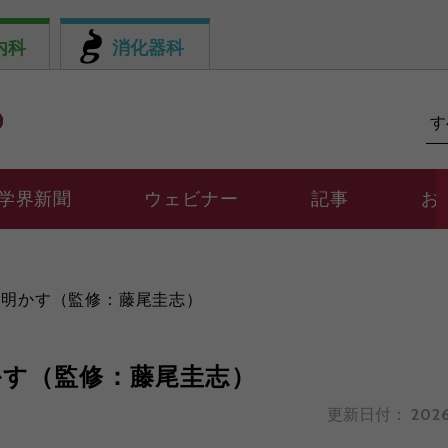
内科
消化器科
学界新聞
ウェビナー
記事
お
き明かす（監修：藤尾圭志）
かす（監修：藤尾圭志）
更新日付：
2026