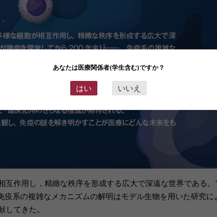
あなたは医療関係者(学生含む)ですか？
はい
いいえ
互作用し，精緻な秩序を形成する広大で深遠な世界である。1
。免疫系の複雑なメカニズムの解明はモデル生物を用いた研究に
献してきた。