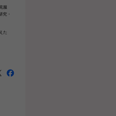
克服
研究・
えた