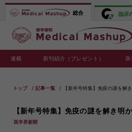
総合
臨床
連載
新刊紹介（プレゼント）
医
トップ
記事一覧
【新年号特集】免疫の謎を解
【新年号特集】免疫の謎を解き明
医学界新聞