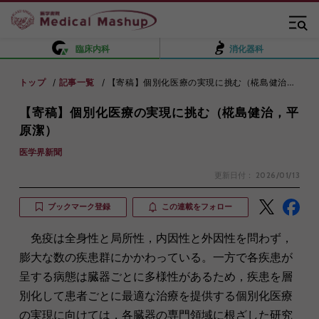
臨床内科
消化器科
トップ
記事一覧
【寄稿】個別化医療の実現に挑む（椛島健治，平原潔）
【寄稿】個別化医療の実現に挑む（椛島健治，平
原潔）
医学界新聞
更新日付：
2026/01/13
ブックマーク登録
この連載をフォロー
免疫は全身性と局所性，内因性と外因性を問わず，
膨大な数の疾患群にかかわっている。一方で各疾患が
呈する病態は臓器ごとに多様性があるため，疾患を層
別化して患者ごとに最適な治療を提供する個別化医療
の実現に向けては，各臓器の専門領域に根ざした研究