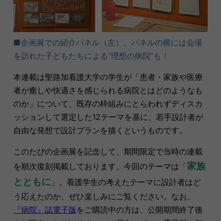
■企画展での紹介パネル（左）。パネルの横には会場
を訪れた子どもたちによる“理想の病院”も！
本連載は聖路加看護大学の学生が「患者・家族や医療
者が癒しや快適さを感じられる病院とはどのようなも
のか」について、既存の枠組みにとらわれずディスカ
ッションして選定した12テーマを基に、若手設計者が
自由な発想で設計プランを描くというものです。
このたびの企画展を記念して、期間限定で当時の連載
家族
を順次復刻掲載しております。今回のテーマは「
とともに
」。
看護学生の考えたテーマに設計者はど
う応えたのか、ぜひ楽しみにご覧ください。なお、
『病院』誌電子版
をご購読中の方は、公開期間終了後