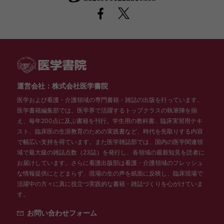
運営会社：株式会社医学書院
医学および看護・介護領域の専門書籍・雑誌の出版を行っています。
医学書籍編集部では、医学界で活躍するトップクラスの執筆陣を揃
え、毎年200点に及ぶ書籍を刊行。学生用の教科書、臨床実習用テキ
スト、臨床医の生涯教育のための実践書など、時代を先取りする内容
で幅広い支持を得ています。また医学雑誌部では、国内の医学関連領
域で最大級の雑誌点数（23誌）を発行し、各領域の最新知見を読者に
お届けしています。さらに看護出版部は看護・介護領域のフレッシュ
な情報提供にとどまらず、現場の生の声を紙面に反映し、臨床現場で
活躍中の方々に真に役立つ実践的な書籍・雑誌づくりを心がけていま
す。
お問い合わせフォーム