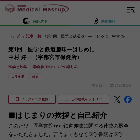
臨床内科
消化器科
トップ
記事一覧
第1回 医学と鉄道趣味―はじめに 中村 好一（宇都宮市保健所）
第1回 医学と鉄道趣味―はじめに
中村 好一（宇都宮市保健所）
医学と鉄学──学会参加のついでの楽しみ
人生支援
鉄道
更新日付：
2024/08/20
ブックマーク登録
この連載をフォロー
■はじまりの挨拶と自己紹介
このたび，医学書院から鉄道趣味に関する連載の機会
をいただきました。言うまでもなく医学書院は医学・