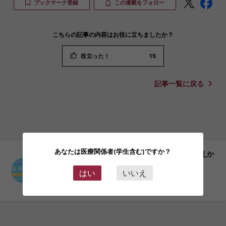
ブックマーク登録
この連載をフォロー
こちらの記事の内容はお役に立ちましたか？
役立った！
15
記事一覧に戻る
あなたは医療関係者(学生含む)ですか？
クリニカルクエスチョンに基づく臨床試験の考えか
た・進めかた 小林 真一
はい
いいえ
「目次」はこちら
臨床試験ベーシックナビ Web