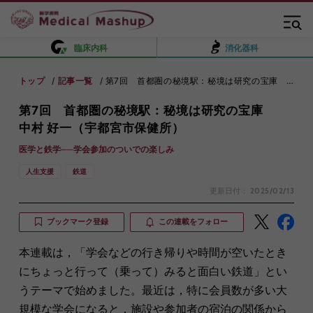
臨床内科
消化器科
トップ
記事一覧
第7回 首都圏の秘境駅：秘境は研究の宝庫 中村 好一（宇都宮市保健所）
第7回 首都圏の秘境駅：秘境は研究の宝庫
中村 好一（宇都宮市保健所）
医学と鉄学──学会参加のついでの楽しみ
人生支援
鉄道
更新日付：
2025/02/13
ブックマーク登録
この連載をフォロー
本連載は，「学会などの行き帰りや時間が空いたとき
にちょっと行って（乗って）みると面白い鉄道」とい
うテーマで始めました。最近は，特に会員数が多い大
規模な学会になると，施設や参加者の宿泊の関係から