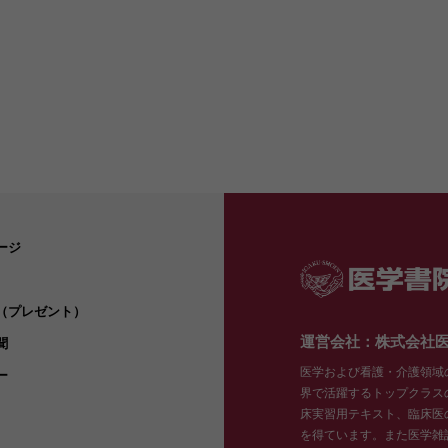
ージ
（プレゼント）
運営会社：株式会社
聞
医学および看護・介護領域
ー
界で活躍するトップクラス
床実習用テキスト、臨床医
を得ています。また医学雑