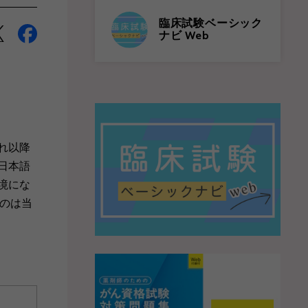
臨床試験ベーシック
ナビ Web
れ以降
日本語
境にな
のは当