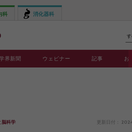
内科
消化器科
学界新聞
ウェビナー
記事
お
と脳科学
更新日付：
2024