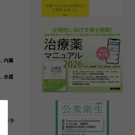
，内臓
，全盛
の数が多