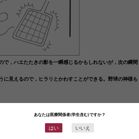
ので，ハエたたきの影を一瞬感じるかもしれないが，次の瞬間
うに見えるので，ヒラリとかわすことができる。野球の神様も
あなたは医療関係者(学生含む)ですか？
，ヒトは頭の回転が遅いらしい。 大脳の認知能力は神経細胞
はい
いいえ
うだ。