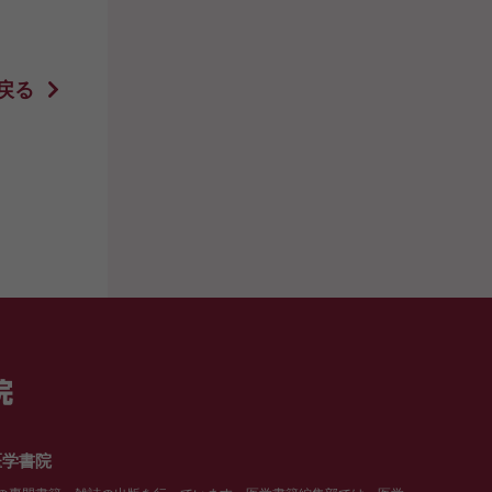
戻る
医学書院