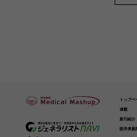
トップペ
連載
新刊紹介
医学界新