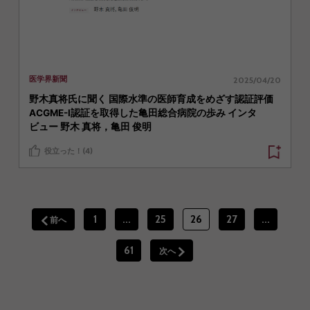
2025/04/20
医学界新聞
野木真将氏に聞く 国際水準の医師育成をめざす認証評価
ACGME-I認証を取得した亀田総合病院の歩み インタ
ビュー 野木 真将，亀田 俊明
役立った！(4)
1
...
25
26
27
...
前へ
61
次へ