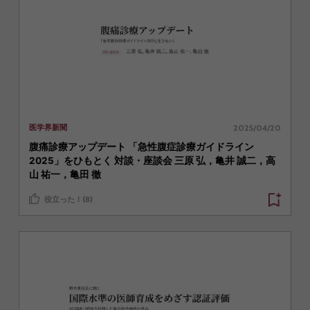
2025/04/20
医学界新聞
腹痛診療アップデート 「急性腹症診療ガイドライン
2025」をひもとく 対談・座談会 三原 弘，亀井 誠二，高
山 祐一，亀田 徹
役立った！(8)