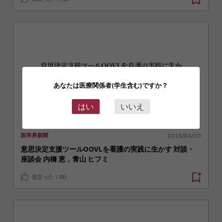
あなたは医療関係者(学生含む)ですか？
はい
いいえ
2025/04/20
医学界新聞
意思決定支援ツールOOVLを看護の実践に生かす 対談・
座談会 内橋 恵，青山 ヒフミ
役立った！(8)