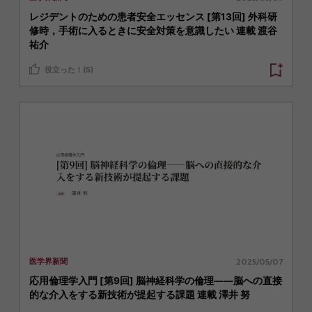
レジデントのための患者安全エッセンス [第13回] 外科研
修時，手術に入るときに安全対策を意識したい 連載 渡谷
祐介
役立った！(5)
2025/05/07
医学界新聞
応用倫理学入門 [第9回] 脳神経科学の倫理――脳への直接
的な介入をする新技術が提起する課題 連載 澤井 努