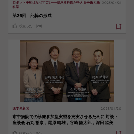
2025/04/21
ロボット手術はなぜすごい──泌尿器科医が考える手術と脳
科学
第26回 記憶の形成
役立った！(20)
2025/04/20
医学界新聞
市中病院での診療参加型実習を充実させるために 対談・
座談会 石丸 裕康，尾原 晴雄，谷崎 隆太郎，深田 絵美
役立った！(10)